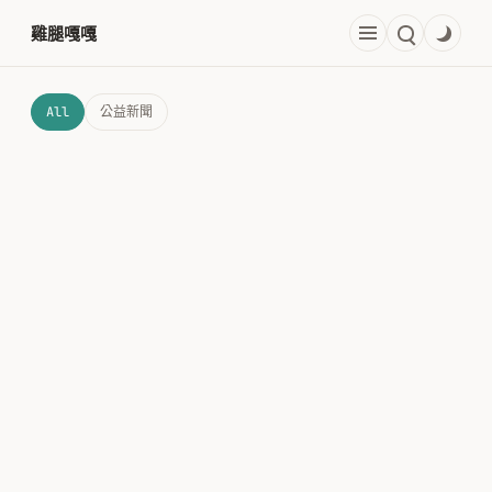
跳
雞腿嘎嘎
至
主
要
All
公益新聞
內
容