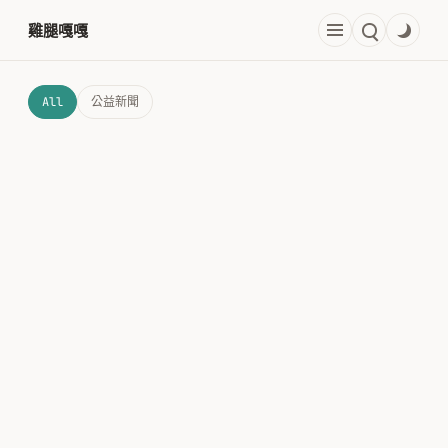
跳
雞腿嘎嘎
至
主
要
All
公益新聞
內
容